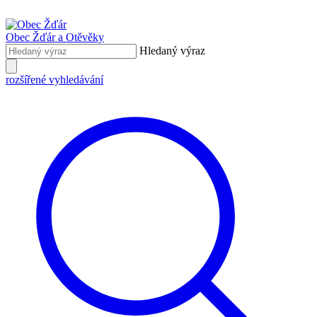
Obec Žďár
a Otěvěky
Hledaný výraz
rozšířené vyhledávání