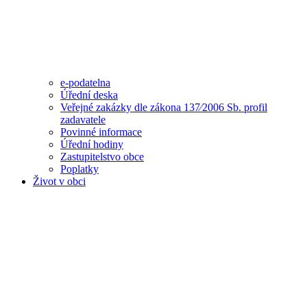
e-podatelna
Úřední deska
Veřejné zakázky dle zákona 137⁄2006 Sb. profil
zadavatele
Povinné informace
Úřední hodiny
Zastupitelstvo obce
Poplatky
Život v obci