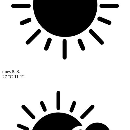
dnes
8. 8.
27 °C
11 °C