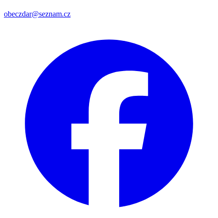
obeczdar@seznam.cz