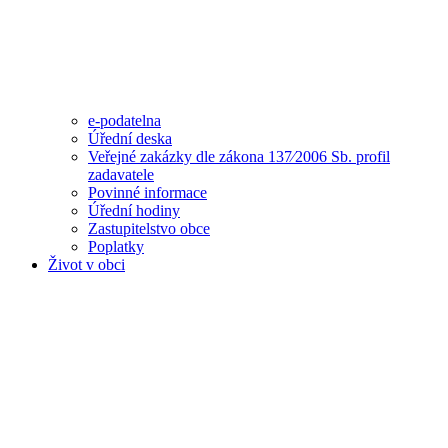
e-podatelna
Úřední deska
Veřejné zakázky dle zákona 137⁄2006 Sb. profil
zadavatele
Povinné informace
Úřední hodiny
Zastupitelstvo obce
Poplatky
Život v obci