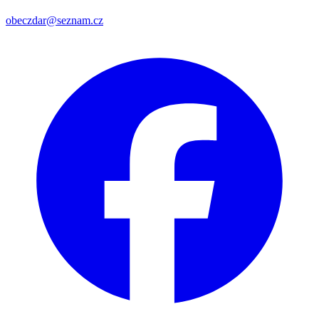
obeczdar@seznam.cz