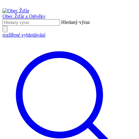
Obec Žďár
a Otěvěky
Hledaný výraz
rozšířené vyhledávání