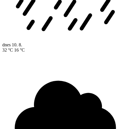
dnes
10. 8.
32 °C
16 °C