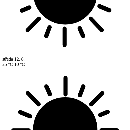
středa
12. 8.
25 °C
10 °C