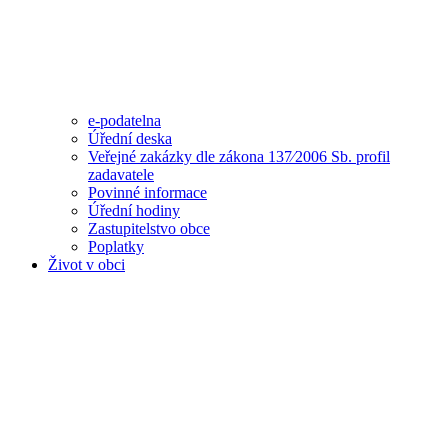
e-podatelna
Úřední deska
Veřejné zakázky dle zákona 137⁄2006 Sb. profil
zadavatele
Povinné informace
Úřední hodiny
Zastupitelstvo obce
Poplatky
Život v obci