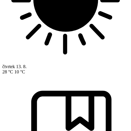
čtvrtek
13. 8.
28 °C
10 °C