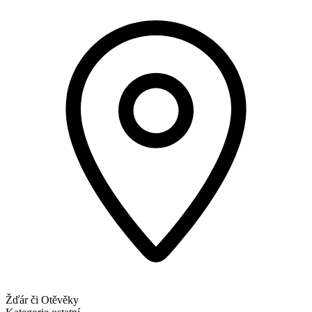
Žďár či Otěvěky