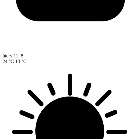
úterý
11. 8.
24 °C
13 °C