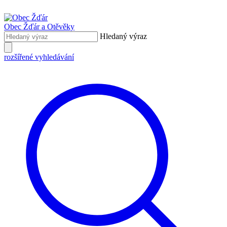
Obec Žďár
a Otěvěky
Hledaný výraz
rozšířené vyhledávání