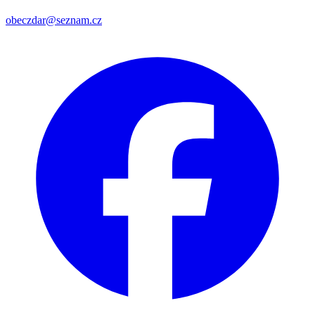
obeczdar@seznam.cz