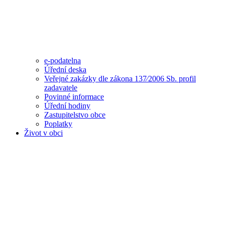
e-podatelna
Úřední deska
Veřejné zakázky dle zákona 137⁄2006 Sb. profil
zadavatele
Povinné informace
Úřední hodiny
Zastupitelstvo obce
Poplatky
Život v obci