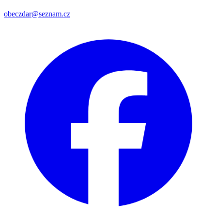
obeczdar@seznam.cz