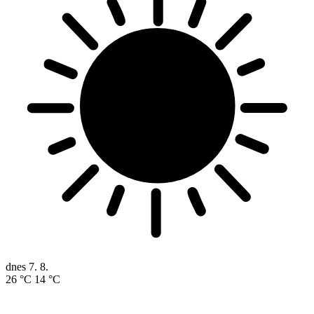
dnes
7. 8.
26 °C
14 °C