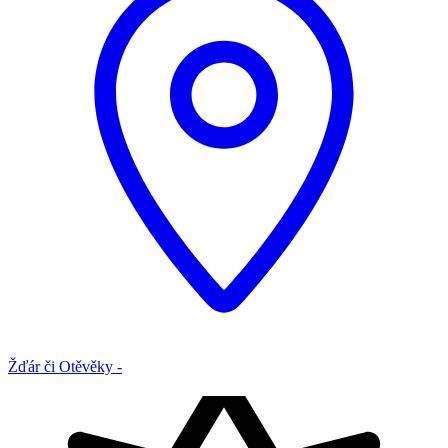
Žďár či Otěvěky -