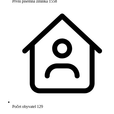
První písemná zmínka
1558
Počet obyvatel
129