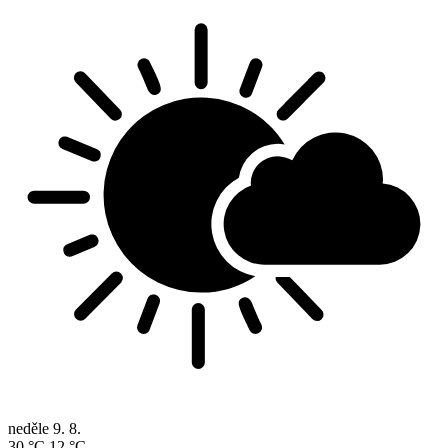
neděle
9. 8.
30 °C
12 °C