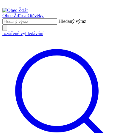
Obec Žďár
a Otěvěky
Hledaný výraz
rozšířené vyhledávání