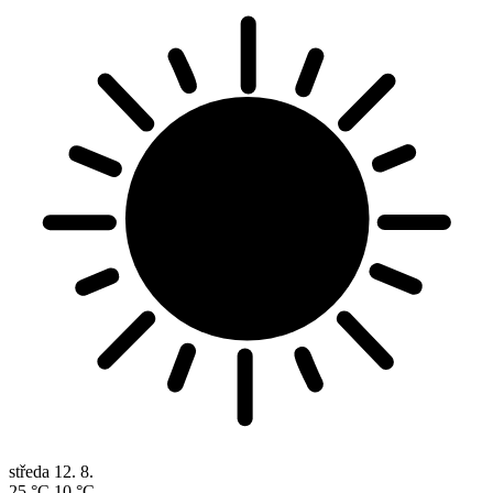
středa
12. 8.
25 °C
10 °C