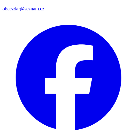
obeczdar@seznam.cz