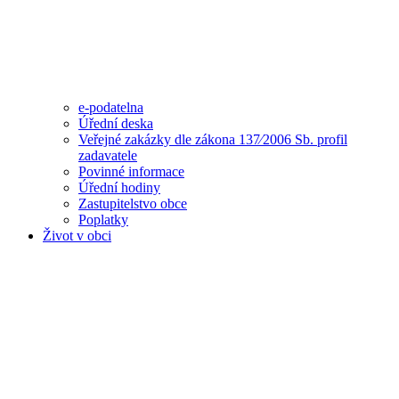
e-podatelna
Úřední deska
Veřejné zakázky dle zákona 137⁄2006 Sb. profil
zadavatele
Povinné informace
Úřední hodiny
Zastupitelstvo obce
Poplatky
Život v obci