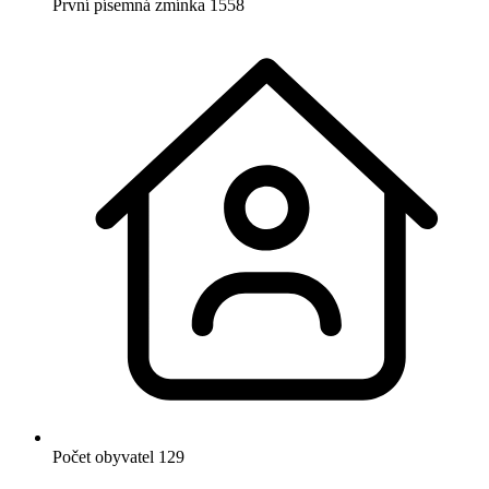
První písemná zmínka
1558
Počet obyvatel
129