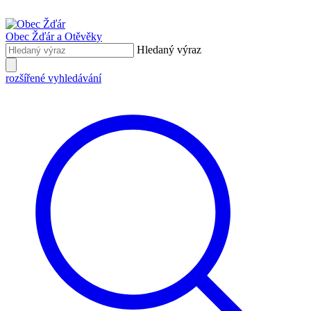
Obec Žďár
a Otěvěky
Hledaný výraz
rozšířené vyhledávání