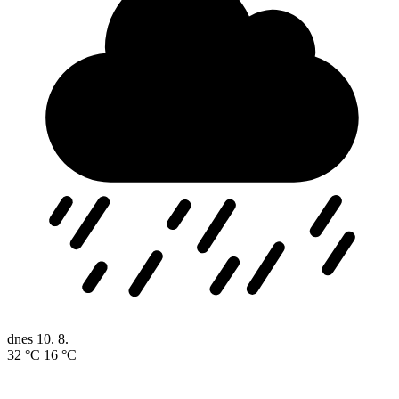
dnes
10. 8.
32 °C
16 °C