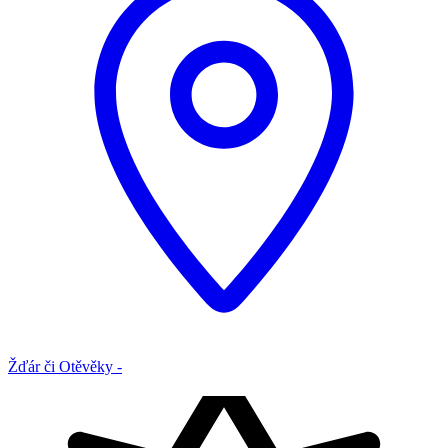
Žďár či Otěvěky -