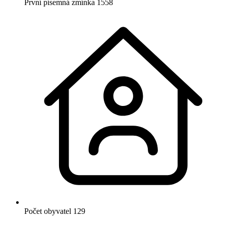
První písemná zmínka
1558
Počet obyvatel
129