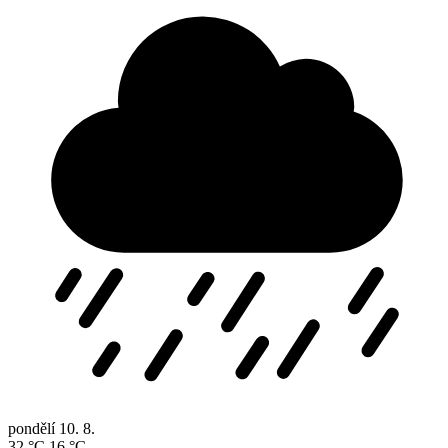
pondělí
10. 8.
32 °C
16 °C