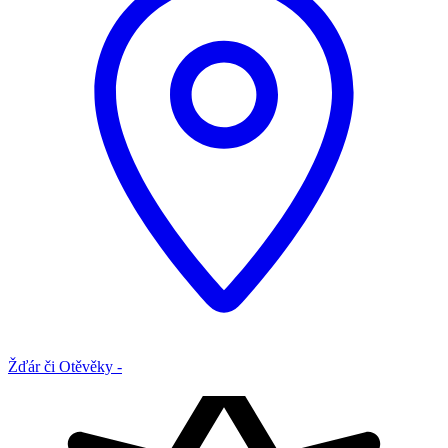
Žďár či Otěvěky -