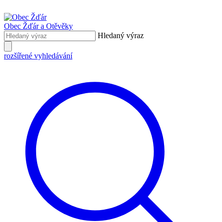
Obec Žďár
a Otěvěky
Hledaný výraz
rozšířené vyhledávání