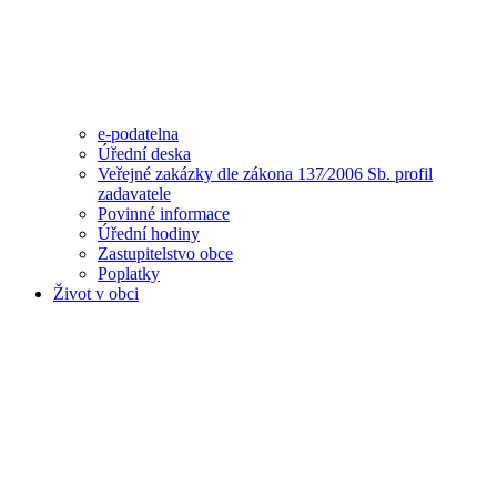
e-podatelna
Úřední deska
Veřejné zakázky dle zákona 137⁄2006 Sb. profil
zadavatele
Povinné informace
Úřední hodiny
Zastupitelstvo obce
Poplatky
Život v obci