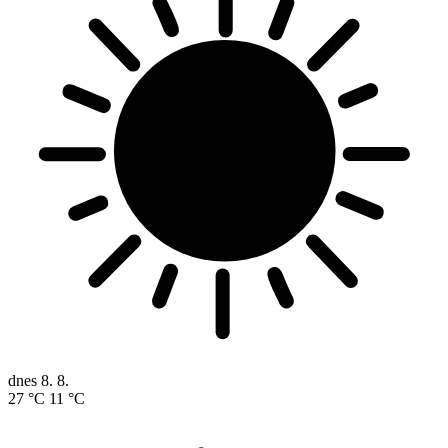
dnes
8. 8.
27 °C
11 °C