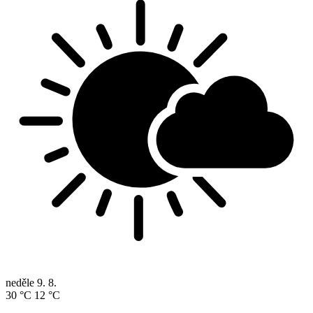
neděle
9. 8.
30 °C
12 °C