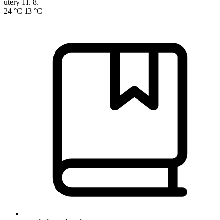
úterý
11. 8.
24 °C
13 °C