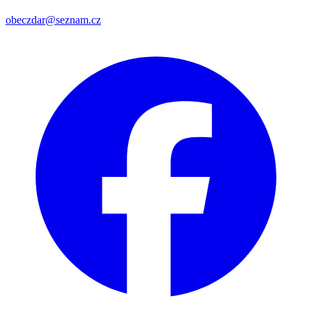
obeczdar@seznam.cz